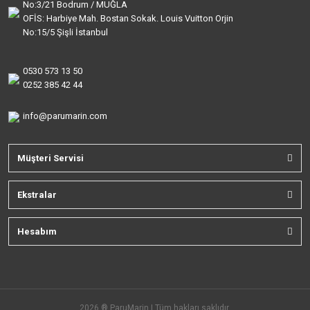
No:3/21 Bodrum / MUĞLA
OFİS: Harbiye Mah. Bostan Sokak. Louis Vuitton Orjin
No:15/5 Şişli İstanbul
0530 573 13 50
0252 385 42 44
info@parumarin.com
Müşteri Servisi
Ekstralar
Hesabım
2026 ® ParuMarin | Tüm hakları saklıdır.