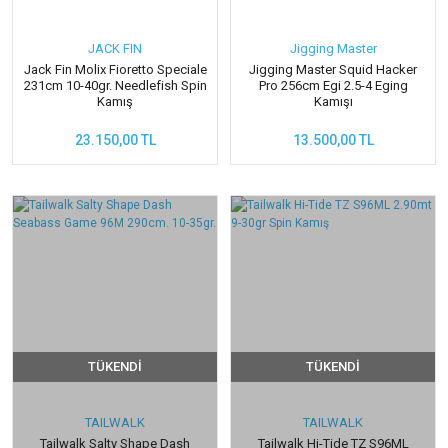
JACK FIN
Jigging Master
Jack Fin Molix Fioretto Speciale
Jigging Master Squid Hacker
231cm 10-40gr. Needlefish Spin
Pro 256cm Egi 2.5-4 Eging
Kamış
Kamışı
23.150,00 TL
13.500,00 TL
TÜKENDİ
TÜKENDİ
TAILWALK
TAILWALK
Tailwalk Salty Shape Dash
Tailwalk Hi-Tide TZ S96ML