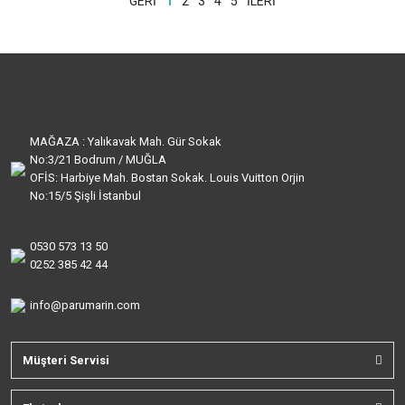
1
2
3
4
5
MAĞAZA : Yalıkavak Mah. Gür Sokak
No:3/21 Bodrum / MUĞLA
OFİS: Harbiye Mah. Bostan Sokak. Louis Vuitton Orjin
No:15/5 Şişli İstanbul
0530 573 13 50
0252 385 42 44
info@parumarin.com
Müşteri Servisi