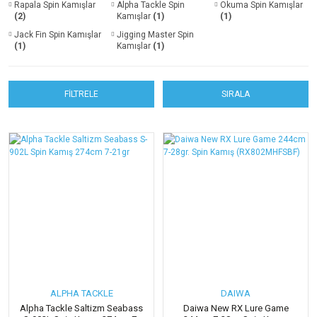
Rapala Spin Kamışlar
Alpha Tackle Spin
Okuma Spin Kamışlar
(2)
Kamışlar
(1)
(1)
Trolling/Sırtı Kamışları
İğne Çıkarıcılar
Yüzme ve Dalış Setleri
Olta Kurşunları
Jack Fin Spin Kamışlar
Jigging Master Spin
(1)
Kamışlar
(1)
Surf Kamışları
Diğer Aksesuarlar
Su Sporları
Takım Sarma Aparatları
Tekne ve Yemli Kamışları
Kepçe ve Kakıçlar
Stoper ve Diğerleri
FİLTRELE
SIRALA
Teleskopik Kamışlar
Deep Drop Flash Lambalar
Trolling Aksesuarlar
Mücadele Kemerleri
Doğal Balık Avı Yemleri
Fener ve Aksesuarları
Piller ve Aküler
ALPHA TACKLE
DAIWA
Alpha Tackle Saltizm Seabass
Daiwa New RX Lure Game