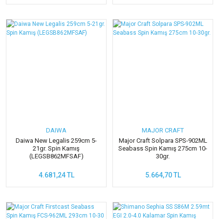
DAIWA
MAJOR CRAFT
Daiwa New Legalis 259cm 5-
Major Craft Solpara SPS-902ML
21gr. Spin Kamış
Seabass Spin Kamış 275cm 10-
(LEGSB862MFSAF)
30gr.
4.681,24 TL
5.664,70 TL