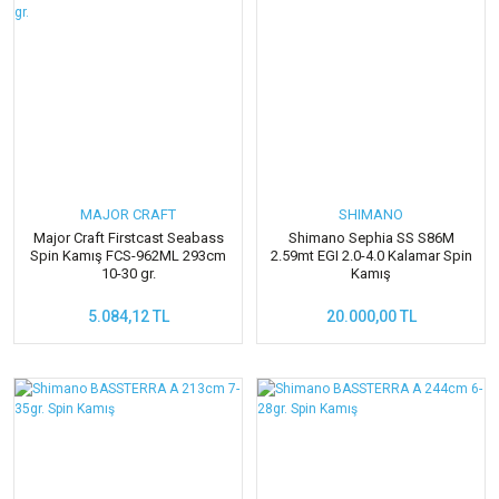
MAJOR CRAFT
SHIMANO
Major Craft Firstcast Seabass
Shimano Sephia SS S86M
Spin Kamış FCS-962ML 293cm
2.59mt EGI 2.0-4.0 Kalamar Spin
10-30 gr.
Kamış
5.084,12 TL
20.000,00 TL