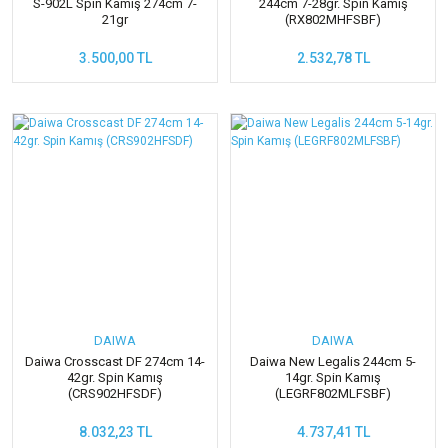
S-902L Spin Kamış 274cm 7-
244cm 7-28gr. Spin Kamış
21gr
(RX802MHFSBF)
3.500,00 TL
2.532,78 TL
DAIWA
DAIWA
Daiwa Crosscast DF 274cm 14-
Daiwa New Legalis 244cm 5-
42gr. Spin Kamış
14gr. Spin Kamış
(CRS902HFSDF)
(LEGRF802MLFSBF)
8.032,23 TL
4.737,41 TL