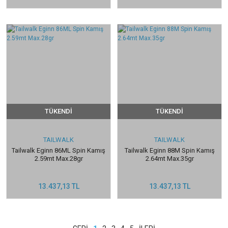
TÜKENDİ
TÜKENDİ
TAILWALK
TAILWALK
Tailwalk Eginn 86ML Spin Kamış
Tailwalk Eginn 88M Spin Kamış
2.59mt Max.28gr
2.64mt Max.35gr
13.437,13 TL
13.437,13 TL