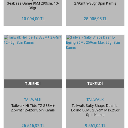
Seabass Game 96M 290cm. 10-
2.90mt 9-30gr Spin Kamış
35gr.
10.094,00 TL
28.005,95 TL
TÜKENDİ
TÜKENDİ
TAILWALK
TAILWALK
Tailwalk Hi-Tide TZ S88M+
Tailwalk Salty Shape Dash L-
2.64mt 12-42gr Spin Kamış
Egiing 86ML 259cm Max.25gr
Spin Kamış
25.515,32 TL
9.561,04 TL