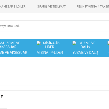
A HESAP BİLGİLERİ
SİPARİŞ VE TESLİMAT
PEŞİN FİYATINA 4 TAKSİ
ME VE AKSESUAR
MİSİNA-İP-LİDER
YÜZME VE DALIŞ
LE