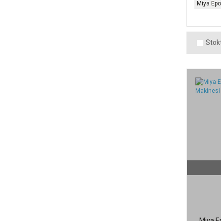
Miya Ep
Stokt
Miya Ep