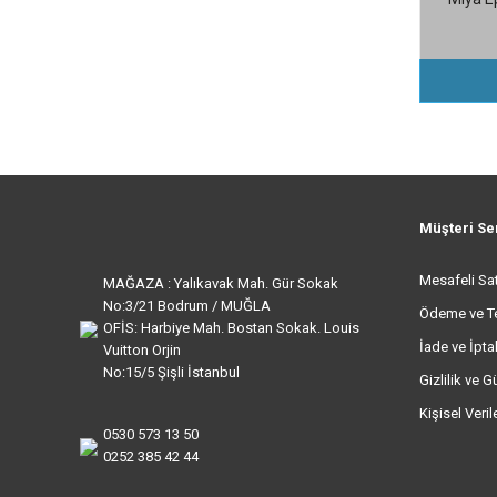
Müşteri Se
Mesafeli Sa
MAĞAZA : Yalıkavak Mah. Gür Sokak
No:3/21 Bodrum / MUĞLA
Ödeme ve T
OFİS: Harbiye Mah. Bostan Sokak. Louis
İade ve İptal
Vuitton Orjin
No:15/5 Şişli İstanbul
Gizlilik ve G
Kişisel Veri
0530 573 13 50
0252 385 42 44