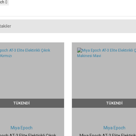
och
akiler
TÜKENDİ
TÜKENDİ
Miya Epoch
Miya Epoch
och AT-3 Elite Elektirikli Çıkrık
Miya Epoch AT-3 Elite Elektirikl