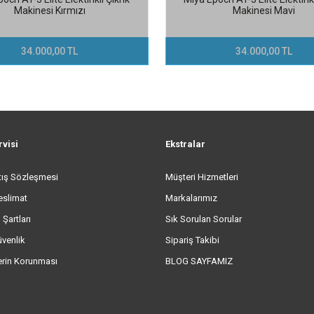
Makinesi Kırmızı
Makinesi Mavi
34.000,00 TL
34.000,00 TL
rvisi
Ekstralar
tış Sözleşmesi
Müşteri Hizmetleri
eslimat
Markalarımız
 Şartları
Sık Sorulan Sorular
üvenlik
Sipariş Takibi
lerin Korunması
BLOG SAYFAMIZ