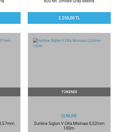
ina
600 Mt. Smoke Gray Misina
2.250,00 TL
TÜKENDİ
SUNLINE
ı 0,57mm
Sunline Siglon V Olta Misinası 0,52mm
100m.