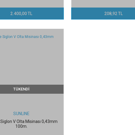
2.400,00 TL
208,92 TL
TÜKENDİ
SUNLINE
 Siglon V Olta Misinası 0,43mm
100m.