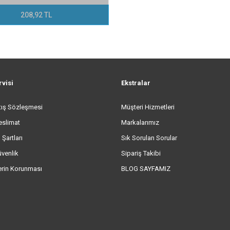
208,92 TL
rvisi
Ekstralar
tış Sözleşmesi
Müşteri Hizmetleri
eslimat
Markalarımız
 Şartları
Sık Sorulan Sorular
üvenlik
Sipariş Takibi
lerin Korunması
BLOG SAYFAMIZ