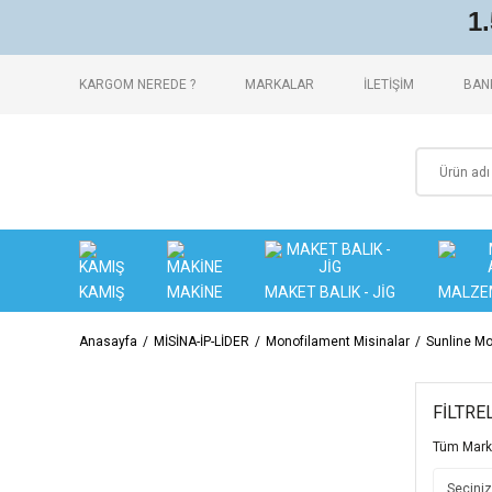
1
KARGOM NEREDE ?
MARKALAR
İLETİŞİM
BANK
KAMIŞ
MAKİNE
MAKET BALIK - JİG
MALZE
Anasayfa
MİSİNA-İP-LİDER
Monofilament Misinalar
Sunline Mo
FİLTRE
Tüm Mark