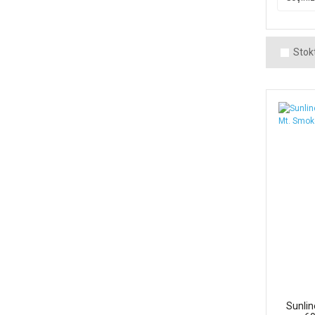
Stokt
Sunli