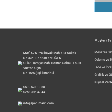
Müşteri Se
Mesafeli Sa
MAĞAZA : Yalıkavak Mah. Gür Sokak
No:3/21 Bodrum / MUĞLA
Ödeme ve T
OFİS: Harbiye Mah. Bostan Sokak. Louis
İade ve İptal
Vuitton Orjin
No:15/5 Şişli İstanbul
Gizlilik ve G
Kişisel Veri
0530 573 13 50
0252 385 42 44
info@parumarin.com