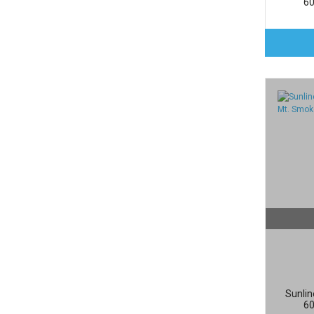
60
Sunli
60