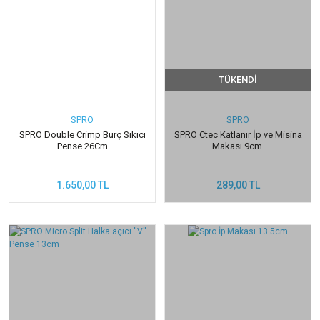
TÜKENDİ
SPRO
SPRO
SPRO Double Crimp Burç Sıkıcı
SPRO Ctec Katlanır İp ve Misina
Pense 26Cm
Makası 9cm.
1.650,00 TL
289,00 TL