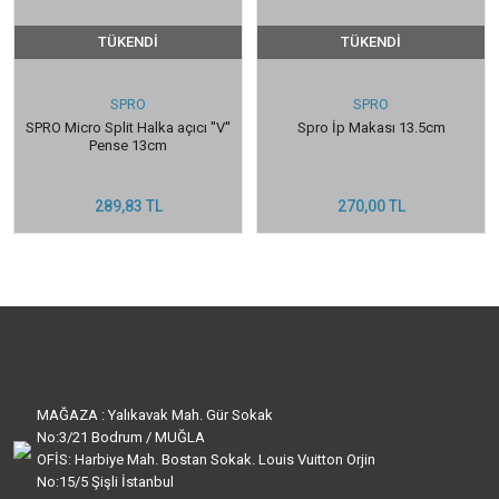
TÜKENDİ
TÜKENDİ
SPRO
SPRO
SPRO Micro Split Halka açıcı ''V''
Spro İp Makası 13.5cm
Pense 13cm
289,83 TL
270,00 TL
MAĞAZA : Yalıkavak Mah. Gür Sokak
No:3/21 Bodrum / MUĞLA
OFİS: Harbiye Mah. Bostan Sokak. Louis Vuitton Orjin
No:15/5 Şişli İstanbul