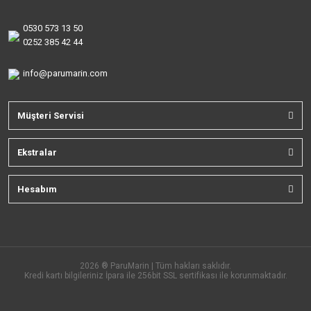
0530 573 13 50
0252 385 42 44
info@parumarin.com
Müşteri Servisi
Ekstralar
Hesabım
2026 ® ParuMarin | Tüm hakları saklıdır.
Kredi kartı bilgileriniz İpara ile 256bit SSL sertifikası ile korunmaktadır.