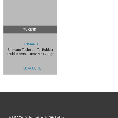
TÜKENDİ
SHIMANO
Shimano Technium Tai Rubber
Tetikli Kamış 2.18mt Max 220gr.
11.074,00 TL
MAĞAZA : Yalıkavak Mah. Gür Sokak