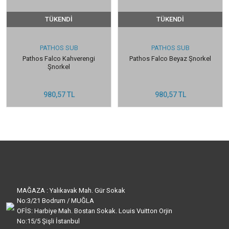
TÜKENDİ
TÜKENDİ
PATHOS SUB
PATHOS SUB
Pathos Falco Kahverengi
Pathos Falco Beyaz Şnorkel
Şnorkel
980,57 TL
980,57 TL
MAĞAZA : Yalıkavak Mah. Gür Sokak
No:3/21 Bodrum / MUĞLA
OFİS: Harbiye Mah. Bostan Sokak. Louis Vuitton Orjin
No:15/5 Şişli İstanbul