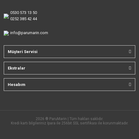
0530 573 13 50
0252 385 42 44
info@parumarin.com
Müşteri Servisi
Ekstralar
Hesabım
2026 ® ParuMarin | Tüm hakları saklıdır.
Kredi kartı bilgileriniz İpara ile 256bit SSL sertifikası ile korunmaktadır.