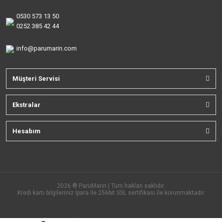
0530 573 13 50
0252 385 42 44
info@parumarin.com
Müşteri Servisi
Ekstralar
Hesabım
2026 ® ParuMarin | Tüm hakları saklıdır.
Kredi kartı bilgileriniz İpara ile 256bit SSL sertifikası ile korunmaktadır.