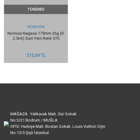
TÜKENDİ
NOMURA
Nomura Nagasa 175mm 26g (0-
2,5mt) Suni Yem Renk 070
215,69 TL
MAĞAZA : Yalıkavak Mah. Gür Sokak
No:3/21 Bodrum / MUĞLA
OFİS: Harbiye Mah. Bostan Sokak. Louis Vuitton Orjin
No:15/5 Şişli İstanbul