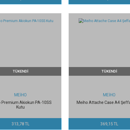
TÜKENDİ
TÜKENDİ
MEİHO
MEİHO
o Premium Akiokun PA-10SS
Meiho Attache Case A4 Şeff
Kutu
313,78 TL
369,15 TL