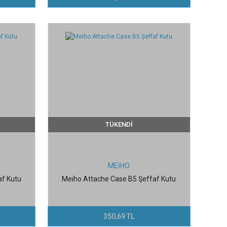
TÜKENDİ
MEİHO
af Kutu
Meiho Attache Case B5 Şeffaf Kutu
350,69 TL