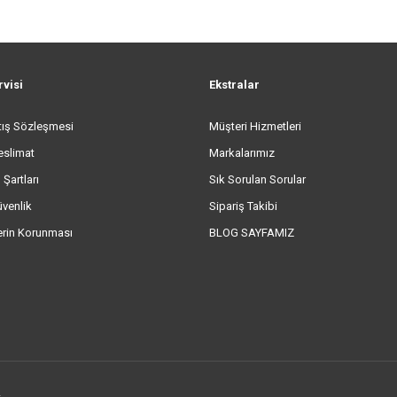
rvisi
Ekstralar
tış Sözleşmesi
Müşteri Hizmetleri
eslimat
Markalarımız
 Şartları
Sık Sorulan Sorular
üvenlik
Sipariş Takibi
lerin Korunması
BLOG SAYFAMIZ