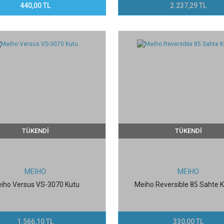
440,00 TL
2.237,29 TL
TÜKENDİ
TÜKENDİ
MEİHO
MEİHO
iho Versus VS-3070 Kutu
Meiho Reversible 85 Sahte 
1.566,10 TL
330,00 TL