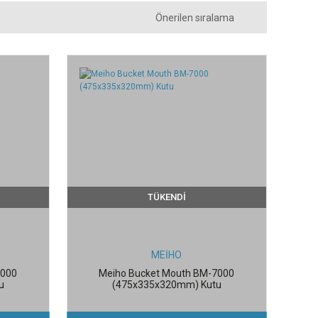
TÜKENDİ
MEİHO
5000
Meiho Bucket Mouth BM-7000
u
(475x335x320mm) Kutu