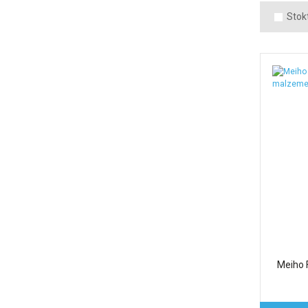
Stokt
Meiho 