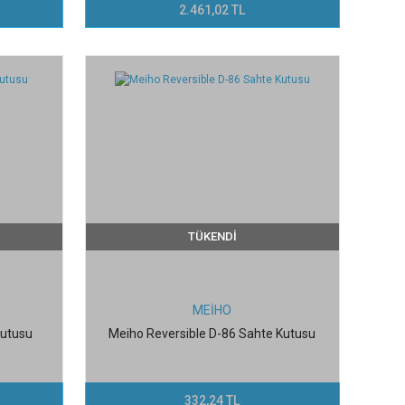
2.461,02 TL
TÜKENDİ
MEİHO
Kutusu
Meiho Reversible D-86 Sahte Kutusu
332,24 TL