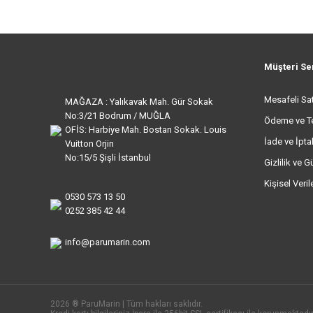
Müşteri Se
Mesafeli Sa
MAĞAZA : Yalıkavak Mah. Gür Sokak
No:3/21 Bodrum / MUĞLA
Ödeme ve T
OFİS: Harbiye Mah. Bostan Sokak. Louis
İade ve İptal
Vuitton Orjin
No:15/5 Şişli İstanbul
Gizlilik ve G
Kişisel Veri
0530 573 13 50
0252 385 42 44
info@parumarin.com
2026 ® ParuMarin | Tüm hakları saklıdır.