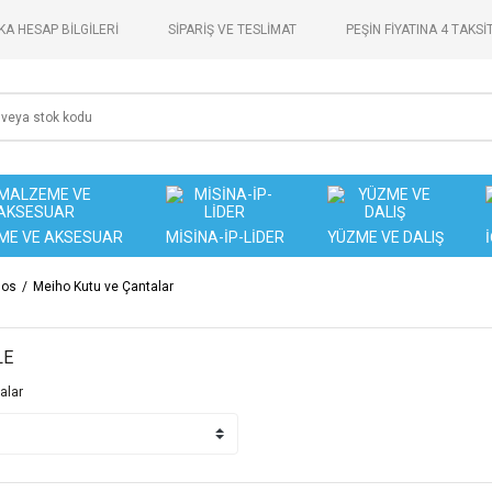
A HESAP BİLGİLERİ
SİPARİŞ VE TESLİMAT
PEŞİN FİYATINA 4 TAKSİ
ME VE AKSESUAR
MİSİNA-İP-LİDER
YÜZME VE DALIŞ
mos
Meiho Kutu ve Çantalar
LE
alar