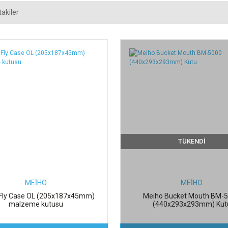
akiler
TÜKENDİ
MEİHO
MEİHO
Fly Case OL (205x187x45mm)
Meiho Bucket Mouth BM-
malzeme kutusu
(440x293x293mm) Kut