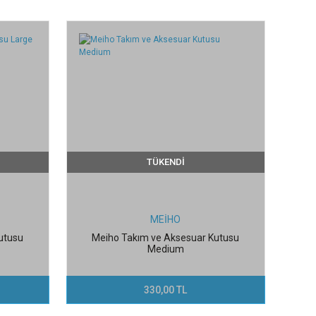
TÜKENDİ
MEİHO
utusu
Meiho Takım ve Aksesuar Kutusu
Medium
330,00 TL