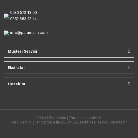
0530 573 13 50
0252 385 42 44
info@parumarin.com
Müşteri Servisi
Ekstralar
Hesabım
2026 ® ParuMarin | Tüm hakları saklıdır.
Kredi kartı bilgileriniz İpara ile 256bit SSL sertifikası ile korunmaktadır.