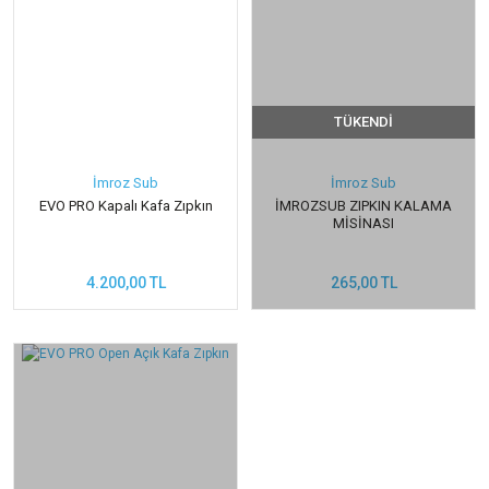
TÜKENDİ
İmroz Sub
İmroz Sub
EVO PRO Kapalı Kafa Zıpkın
İMROZSUB ZIPKIN KALAMA
MİSİNASI
4.200,00 TL
265,00 TL