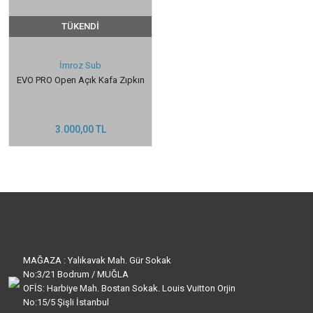
TÜKENDİ
İmroz Sub
EVO PRO Open Açık Kafa Zıpkın
3.000,00 TL
MAĞAZA : Yalıkavak Mah. Gür Sokak
No:3/21 Bodrum / MUĞLA
OFİS: Harbiye Mah. Bostan Sokak. Louis Vuitton Orjin
No:15/5 Şişli İstanbul