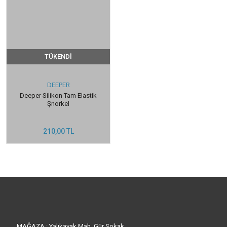
TÜKENDİ
DEEPER
Deeper Silikon Tam Elastik
Şnorkel
210,00 TL
MAĞAZA : Yalıkavak Mah. Gür Sokak