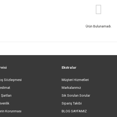
Ürün Bulunamadı.
rvisi
Ekstralar
tış Sözleşmesi
Müşteri Hizmetleri
eslimat
Markalarımız
 Şartları
Sık Sorulan Sorular
üvenlik
Sipariş Takibi
lerin Korunması
BLOG SAYFAMIZ