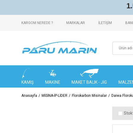
1
KARGOM NEREDE ?
MARKALAR
İLETİŞİM
BANK
KAMIŞ
MAKİNE
MAKET BALIK - JİG
MALZE
Anasayfa
MİSİNA-İP-LİDER
Florokarbon Misinalar
Daiwa Florok
Stokt