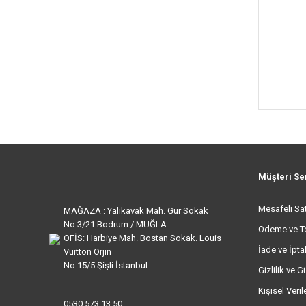
Müşteri Se
Mesafeli Sa
MAĞAZA : Yalıkavak Mah. Gür Sokak
No:3/21 Bodrum / MUĞLA
Ödeme ve T
OFİS: Harbiye Mah. Bostan Sokak. Louis
İade ve İptal
Vuitton Orjin
No:15/5 Şişli İstanbul
Gizlilik ve G
Kişisel Veri
0530 573 13 50