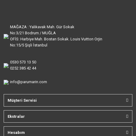
MAĞAZA : Yalıkavak Mah. Gür Sokak
No:3/21 Bodrum / MUĞLA
OFİS: Harbiye Mah. Bostan Sokak. Louis Vuitton Orjin
No:15/5 Şişli İstanbul
0530 573 13 50
0252 385 42 44
info@parumarin.com
Müşteri Servisi
Ekstralar
Hesabım