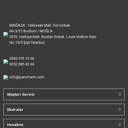
MAĞAZA : Yalıkavak Mah. Gür Sokak
No:3/21 Bodrum / MUĞLA
OFİS: Harbiye Mah. Bostan Sokak. Louis Vuitton Orjin
No:15/5 Şişli İstanbul
0530 573 13 50
0252 385 42 44
info@parumarin.com
Müşteri Servisi
Ekstralar
Hesabım