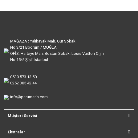
MAĞAZA : Yalıkavak Mah. Gür Sokak
No:3/21 Bodrum / MUĞLA
OFİS: Harbiye Mah. Bostan Sokak. Louis Vuitton Orjin
No:15/5 Şişli İstanbul
0530 573 13 50
0252 385 42 44
info@parumarin.com
Müşteri Servisi
Ekstralar