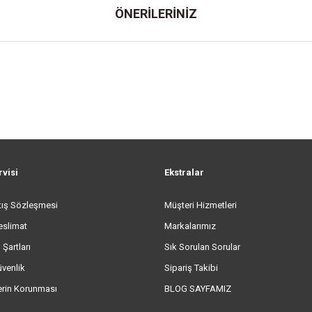
ÖNERİLERİNİZ
rvisi
Ekstralar
tış Sözleşmesi
Müşteri Hizmetleri
eslimat
Markalarımız
 Şartları
Sık Sorulan Sorular
üvenlik
Sipariş Takibi
lerin Korunması
BLOG SAYFAMIZ