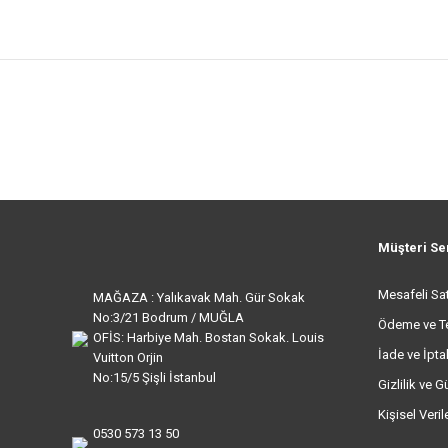
Müşteri Se
Mesafeli Sa
MAĞAZA : Yalıkavak Mah. Gür Sokak
No:3/21 Bodrum / MUĞLA
Ödeme ve T
OFİS: Harbiye Mah. Bostan Sokak. Louis
İade ve İptal
Vuitton Orjin
No:15/5 Şişli İstanbul
Gizlilik ve G
Kişisel Veri
0530 573 13 50