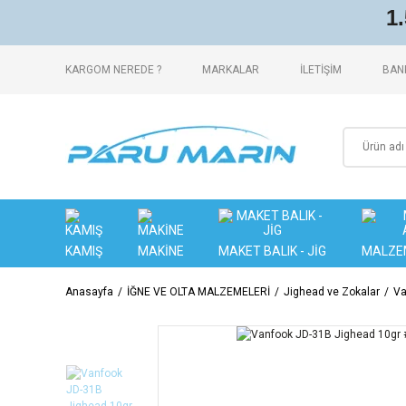
1
KARGOM NEREDE ?
MARKALAR
İLETİŞİM
BANK
KAMIŞ
MAKİNE
MAKET BALIK - JİG
MALZE
Anasayfa
İĞNE VE OLTA MALZEMELERİ
Jighead ve Zokalar
Va