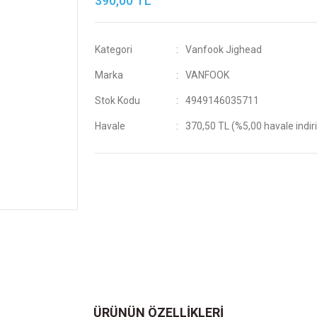
390,00 TL
Kategori
Vanfook Jighead
Marka
VANFOOK
Stok Kodu
4949146035711
Havale
370,50 TL (%5,00 havale indir
ÜRÜNÜN ÖZELLİKLERİ