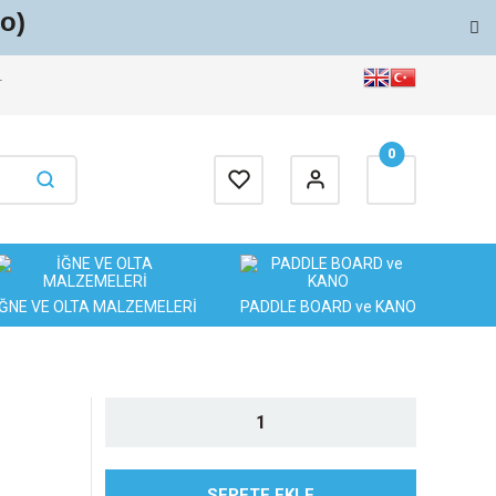
o)
T
0
İĞNE VE OLTA MALZEMELERİ
PADDLE BOARD ve KANO
SEPETE EKLE