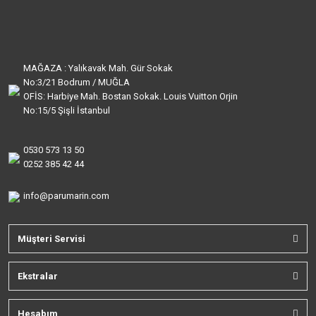
MAĞAZA : Yalıkavak Mah. Gür Sokak
No:3/21 Bodrum / MUĞLA
OFİS: Harbiye Mah. Bostan Sokak. Louis Vuitton Orjin
No:15/5 Şişli İstanbul
0530 573 13 50
0252 385 42 44
info@parumarin.com
Müşteri Servisi
Ekstralar
Hesabım