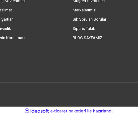
tış Sözleşmesi
Müşteri Hizmetleri
eslimat
Markalarımız
 Şartları
Sık Sorulan Sorular
üvenlik
Sipariş Takibi
lerin Korunması
BLOG SAYFAMIZ
.
ile
ideasoft
e-
hazırlandı.
ticaret
paketleri