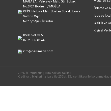
Mesafeli Sa
MAĞAZA : Yalıkavak Mah. Gür Sokak
No:3/21 Bodrum / MUĞLA
Ödeme ve T
OFİS: Harbiye Mah. Bostan Sokak. Louis
İade ve İptal
Vuitton Orjin
No:15/5 Şişli İstanbul
Gizlilik ve G
Kişisel Veri
0530 573 13 50
0252 385 42 44
info@parumarin.com
2026 ® ParuMarin | Tüm hakları saklıdır.
Kredi kartı bilgileriniz İpara ile 256bit SSL sertifikası ile korunmaktadır