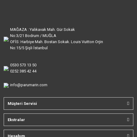
MAĞAZA : Yalıkavak Mah. Gür Sokak
No:3/21 Bodrum / MUĞLA
OFİS: Harbiye Mah. Bostan Sokak. Louis Vuitton Orjin
No:15/5 Şişli İstanbul
0530 573 13 50
0252 385 42 44
info@parumarin.com
Müşteri Servisi
Ekstralar
Hesabım