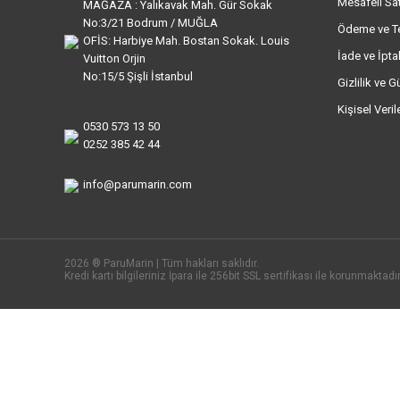
Mesafeli Sa
MAĞAZA : Yalıkavak Mah. Gür Sokak
No:3/21 Bodrum / MUĞLA
Ödeme ve T
OFİS: Harbiye Mah. Bostan Sokak. Louis
İade ve İptal
Vuitton Orjin
No:15/5 Şişli İstanbul
Gizlilik ve G
Kişisel Veri
0530 573 13 50
0252 385 42 44
info@parumarin.com
2026 ® ParuMarin | Tüm hakları saklıdır.
Kredi kartı bilgileriniz İpara ile 256bit SSL sertifikası ile korunmaktadır