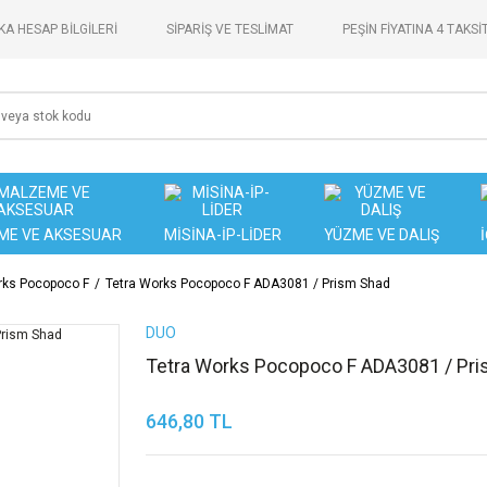
A HESAP BİLGİLERİ
SİPARİŞ VE TESLİMAT
PEŞİN FİYATINA 4 TAKSİ
ME VE AKSESUAR
MİSİNA-İP-LİDER
YÜZME VE DALIŞ
rks Pocopoco F
Tetra Works Pocopoco F ADA3081 / Prism Shad
DUO
Tetra Works Pocopoco F ADA3081 / Pr
646,80 TL