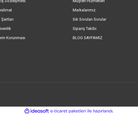
tış Sözleşmesi
Müşteri Hizmetleri
eslimat
Markalarımız
 Şartları
Sık Sorulan Sorular
üvenlik
Sipariş Takibi
lerin Korunması
BLOG SAYFAMIZ
.
ile
ideasoft
e-
hazırlandı.
ticaret
paketleri