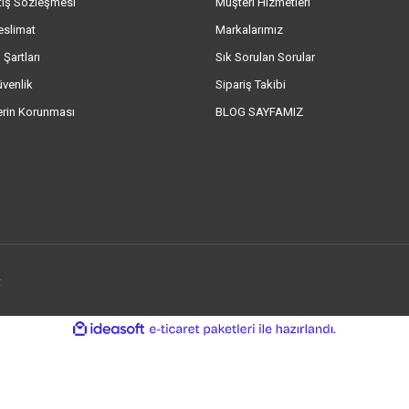
tış Sözleşmesi
Müşteri Hizmetleri
eslimat
Markalarımız
 Şartları
Sık Sorulan Sorular
üvenlik
Sipariş Takibi
lerin Korunması
BLOG SAYFAMIZ
.
ile
ideasoft
e-
hazırlandı.
ticaret
paketleri