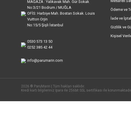
Mesafeli Sa
MAĞAZA : Yalıkavak Mah. Gür Sokak
No:3/21 Bodrum / MUĞLA
Ödeme ve T
OFİS: Harbiye Mah. Bostan Sokak. Louis
İade ve İptal
Vuitton Orjin
No:15/5 Şişli İstanbul
Gizlilik ve G
Kişisel Veri
0530 573 13 50
0252 385 42 44
info@parumarin.com
2026 ® ParuMarin | Tüm hakları saklıdır.
Kredi kartı bilgileriniz İpara ile 256bit SSL sertifikası ile korunmaktadır