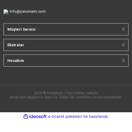
info@parumarin.com
Müşteri Servisi
Ekstralar
Hesabım
2026 ® ParuMarin | Tüm hakları saklıdır.
Kredi kartı bilgileriniz İpara ile 256bit SSL sertifikası ile korunmaktadır.
ile
ideasoft
e-
hazırlandı.
ticaret
paketleri