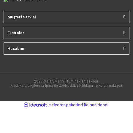
Müşteri Servisi
Ekstralar
Hesabım
2026 ® ParuMarin | Tüm hakları saklıdır.
Kredi kartı bilgileriniz İpara ile 256bit SSL sertifikası ile korunmaktadır.
ile
ideasoft
e-
hazırlandı.
ticaret
paketleri