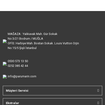
MAĞAZA : Yalıkavak Mah. Gür Sokak
No:3/21 Bodrum / MUĞLA
OFİS: Harbiye Mah. Bostan Sokak. Louis Vuitton Orjin
No:15/5 Şişli İstanbul
0530 573 13 50
0252 385 42 44
info@parumarin.com
Müşteri Servisi
Ekstralar