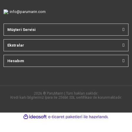
info@parumarin.com
Müşteri Servisi
Ekstralar
Hesabım
2026 ® ParuMarin | Tüm hakları saklıdır.
Kredi kartı bilgileriniz İpara ile 256bit SSL sertifikası ile korunmaktadır.
ile
ideasoft
e-
hazırlandı.
ticaret
paketleri