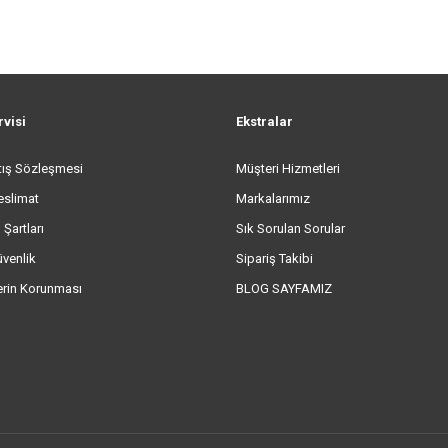
rvisi
Ekstralar
tış Sözleşmesi
Müşteri Hizmetleri
eslimat
Markalarımız
 Şartları
Sık Sorulan Sorular
üvenlik
Sipariş Takibi
lerin Korunması
BLOG SAYFAMIZ