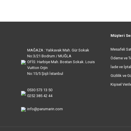
Müşteri Se
Mesafeli Sa
MAĞAZA : Yalıkavak Mah. Gür Sokak
No:3/21 Bodrum / MUĞLA
Ödeme ve T
OFİS: Harbiye Mah. Bostan Sokak. Louis
İade ve İptal
Vuitton Orjin
No:15/5 Şişli İstanbul
Gizlilik ve G
Kişisel Veri
0530 573 13 50
0252 385 42 44
info@parumarin.com