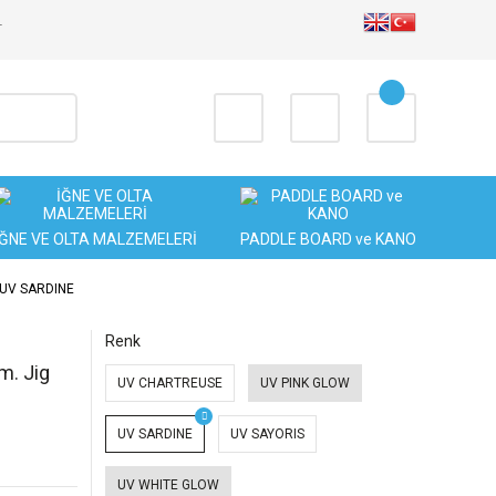
T
İĞNE VE OLTA MALZEMELERİ
PADDLE BOARD ve KANO
g UV SARDINE
Renk
m. Jig
UV CHARTREUSE
UV PINK GLOW
UV SARDINE
UV SAYORIS
UV WHITE GLOW