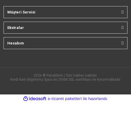
Müşteri Servisi
Ekstralar
Hesabım
2026 ® ParuMarin | Tüm hakları saklıdır.
Kredi kartı bilgileriniz İpara ile 256bit SSL sertifikası ile korunmaktadır.
ile
ideasoft
e-
hazırlandı.
ticaret
paketleri