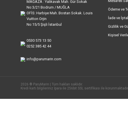
Mesafeli Sa
MAĞAZA : Yalıkavak Mah. Gür Sokak
No:3/21 Bodrum / MUĞLA
Ödeme ve T
OFİS: Harbiye Mah. Bostan Sokak. Louis
İade ve İptal
Vuitton Orjin
No:15/5 Şişli İstanbul
Gizlilik ve G
Kişisel Veri
0530 573 13 50
0252 385 42 44
info@parumarin.com
2026 ® ParuMarin | Tüm hakları saklıdır.
Kredi kartı bilgileriniz İpara ile 256bit SSL sertifikası ile korunmaktadır