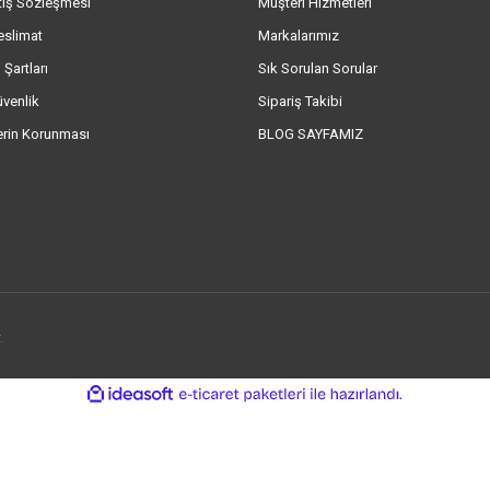
tış Sözleşmesi
Müşteri Hizmetleri
eslimat
Markalarımız
 Şartları
Sık Sorulan Sorular
üvenlik
Sipariş Takibi
lerin Korunması
BLOG SAYFAMIZ
.
ile
ideasoft
e-
hazırlandı.
ticaret
paketleri