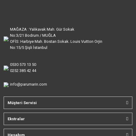
MAĞAZA : Yalıkavak Mah. Gür Sokak
No:3/21 Bodrum / MUĞLA
OFİS: Harbiye Mah. Bostan Sokak. Louis Vuitton Orjin
No:15/5 Şişli İstanbul
0530 573 13 50
0252 385 42 44
info@parumarin.com
Müşteri Servisi
Ekstralar
Hesabım