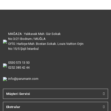
MAĞAZA : Yalıkavak Mah. Gür Sokak
No:3/21 Bodrum / MUĞLA
OFİS: Harbiye Mah. Bostan Sokak. Louis Vuitton Orjin
No:15/5 Şişli İstanbul
0530 573 13 50
0252 385 42 44
info@parumarin.com
Müşteri Servisi
Ekstralar