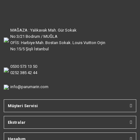
MAĞAZA : Yalıkavak Mah. Gür Sokak
No:3/21 Bodrum / MUĞLA
OFİS: Harbiye Mah. Bostan Sokak. Louis Vuitton Orjin
No:15/5 Şişli İstanbul
0530 573 13 50
0252 385 42 44
info@parumarin.com
Müşteri Servisi
Ekstralar
Hesabım