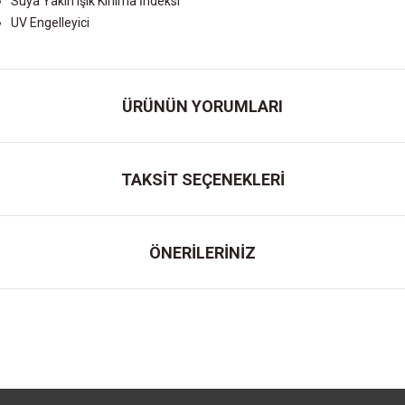
Suya Yakın Işık Kırılma İndeksi
UV Engelleyici
ÜRÜNÜN YORUMLARI
TAKSİT SEÇENEKLERİ
ÖNERİLERİNİZ