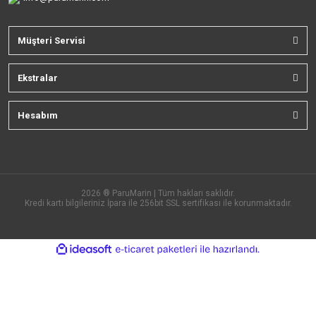
Müşteri Servisi
Ekstralar
Hesabım
2026 ® ParuMarin | Tüm hakları saklıdır.
Kredi kartı bilgileriniz İpara ile 256bit SSL sertifikası ile korunmaktadır.
ile
ideasoft
e-
hazırlandı.
ticaret
paketleri