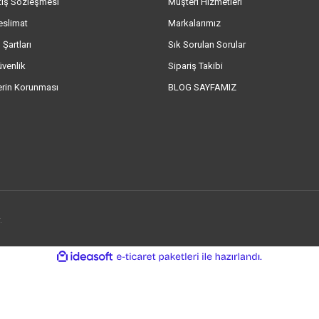
tış Sözleşmesi
Müşteri Hizmetleri
eslimat
Markalarımız
 Şartları
Sık Sorulan Sorular
üvenlik
Sipariş Takibi
lerin Korunması
BLOG SAYFAMIZ
.
ile
ideasoft
e-
hazırlandı.
ticaret
paketleri