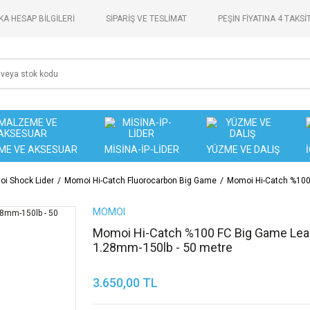
A HESAP BİLGİLERİ
SİPARİŞ VE TESLİMAT
PEŞİN FİYATINA 4 TAKSİ
ME VE AKSESUAR
MİSİNA-İP-LİDER
YÜZME VE DALIŞ
i Shock Lider
Momoi Hi-Catch Fluorocarbon Big Game
Momoi Hi-Catch %100
MOMOI
Momoi Hi-Catch %100 FC Big Game Lea
1.28mm-150lb - 50 metre
3.650,00 TL