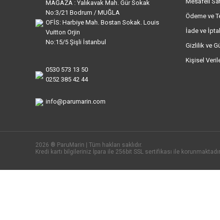
Mesafeli Sa
MAĞAZA : Yalıkavak Mah. Gür Sokak
No:3/21 Bodrum / MUĞLA
Ödeme ve T
OFİS: Harbiye Mah. Bostan Sokak. Louis
İade ve İptal
Vuitton Orjin
No:15/5 Şişli İstanbul
Gizlilik ve G
Kişisel Veri
0530 573 13 50
0252 385 42 44
info@parumarin.com
2026 ® ParuMarin | Tüm hakları saklıdır.
Kredi kartı bilgileriniz İpara ile 256bit SSL sertifikası ile korunmaktadır