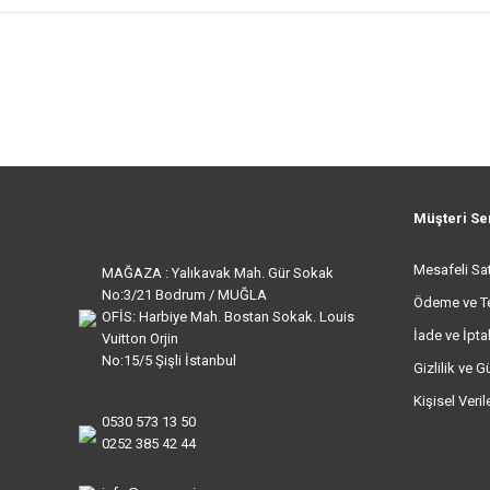
Müşteri Se
Mesafeli Sa
MAĞAZA : Yalıkavak Mah. Gür Sokak
No:3/21 Bodrum / MUĞLA
Ödeme ve T
OFİS: Harbiye Mah. Bostan Sokak. Louis
İade ve İptal
Vuitton Orjin
No:15/5 Şişli İstanbul
Gizlilik ve G
Kişisel Veri
0530 573 13 50
0252 385 42 44