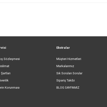
rvisi
Ekstralar
tış Sözleşmesi
Müşteri Hizmetleri
eslimat
Markalarımız
 Şartları
Sık Sorulan Sorular
üvenlik
Sipariş Takibi
lerin Korunması
BLOG SAYFAMIZ