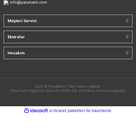
info@parumarin.com
Müşteri Servisi
Ekstralar
Hesabım
2026 ® ParuMarin | Tüm hakları saklıdır.
Kredi kartı bilgileriniz İpara ile 256bit SSL sertifikası ile korunmaktadır.
ile
ideasoft
e-
hazırlandı.
ticaret
paketleri