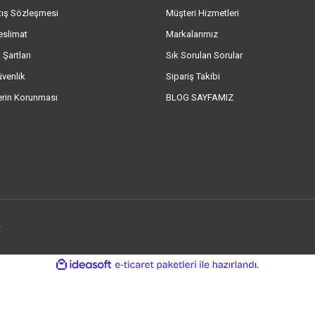
tış Sözleşmesi
Müşteri Hizmetleri
eslimat
Markalarımız
 Şartları
Sık Sorulan Sorular
üvenlik
Sipariş Takibi
lerin Korunması
BLOG SAYFAMIZ
.
ile
ideasoft
e-
hazırlandı.
ticaret
paketleri