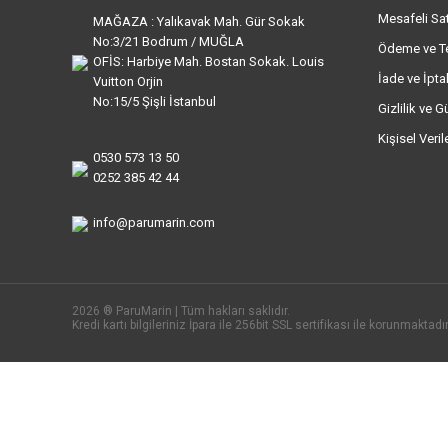
Mesafeli Sa
MAĞAZA : Yalıkavak Mah. Gür Sokak
No:3/21 Bodrum / MUĞLA
Ödeme ve T
OFİS: Harbiye Mah. Bostan Sokak. Louis
İade ve İptal
Vuitton Orjin
No:15/5 Şişli İstanbul
Gizlilik ve G
Kişisel Veri
0530 573 13 50
0252 385 42 44
info@parumarin.com
2026 ® ParuMarin | Tüm hakları saklıdır.
Kredi kartı bilgileriniz İpara ile 256bit SSL sertifikası ile korunmaktadır