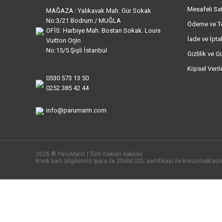
Mesafeli Sa
MAĞAZA : Yalıkavak Mah. Gür Sokak
No:3/21 Bodrum / MUĞLA
Ödeme ve T
OFİS: Harbiye Mah. Bostan Sokak. Louis
İade ve İptal
Vuitton Orjin
No:15/5 Şişli İstanbul
Gizlilik ve G
Kişisel Veri
0530 573 13 50
0252 385 42 44
info@parumarin.com
2026 ® ParuMarin | Tüm hakları saklıdır.
Kredi kartı bilgileriniz İpara ile 256bit SSL sertifikası ile korunmaktadır