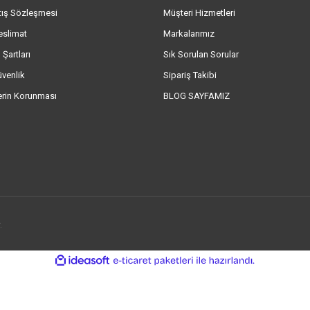
tış Sözleşmesi
Müşteri Hizmetleri
eslimat
Markalarımız
 Şartları
Sık Sorulan Sorular
üvenlik
Sipariş Takibi
lerin Korunması
BLOG SAYFAMIZ
.
ile
ideasoft
e-
hazırlandı.
ticaret
paketleri