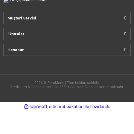
Müşteri Servisi
Ekstralar
Hesabım
2026 ® ParuMarin | Tüm hakları saklıdır.
Kredi kartı bilgileriniz İpara ile 256bit SSL sertifikası ile korunmaktadır.
ile
ideasoft
e-
hazırlandı.
ticaret
paketleri