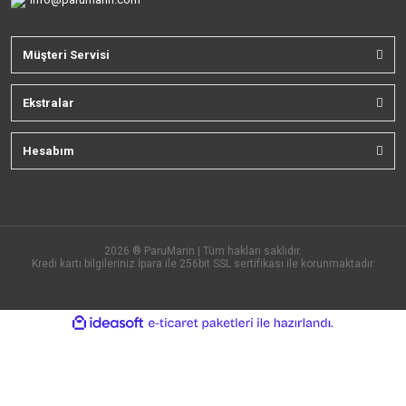
Müşteri Servisi
Ekstralar
Hesabım
2026 ® ParuMarin | Tüm hakları saklıdır.
Kredi kartı bilgileriniz İpara ile 256bit SSL sertifikası ile korunmaktadır.
ile
ideasoft
e-
hazırlandı.
ticaret
paketleri