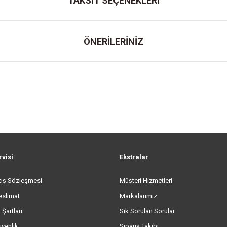
TAKSİT SEÇENEKLERİ
ÖNERİLERİNİZ
rvisi
Ekstralar
tış Sözleşmesi
Müşteri Hizmetleri
eslimat
Markalarımız
 Şartları
Sık Sorulan Sorular
üvenlik
Sipariş Takibi