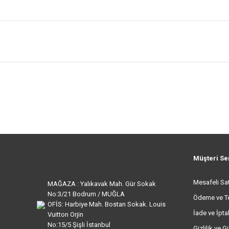
Müşteri Se
Mesafeli Sa
MAĞAZA : Yalıkavak Mah. Gür Sokak
No:3/21 Bodrum / MUĞLA
Ödeme ve T
OFİS: Harbiye Mah. Bostan Sokak. Louis
İade ve İptal
Vuitton Orjin
No:15/5 Şişli İstanbul
Gizlilik ve G