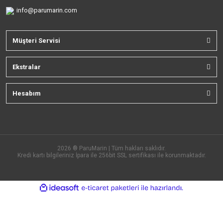
info@parumarin.com
Müşteri Servisi
Ekstralar
Hesabım
2026 ® ParuMarin | Tüm hakları saklıdır.
Kredi kartı bilgileriniz İpara ile 256bit SSL sertifikası ile korunmaktadır.
ile
ideasoft
e-
hazırlandı.
ticaret
paketleri