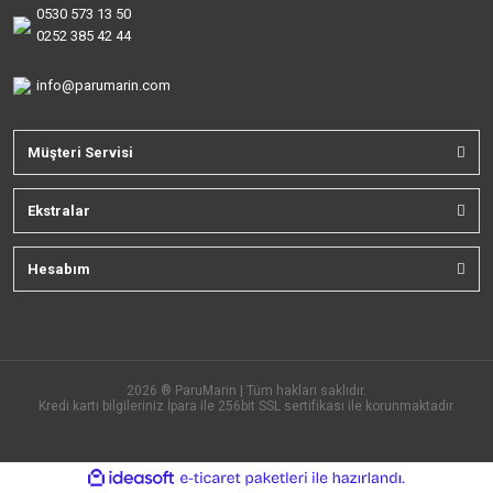
0530 573 13 50
0252 385 42 44
info@parumarin.com
Müşteri Servisi
Ekstralar
Hesabım
2026 ® ParuMarin | Tüm hakları saklıdır.
Kredi kartı bilgileriniz İpara ile 256bit SSL sertifikası ile korunmaktadır.
ile
ideasoft
e-