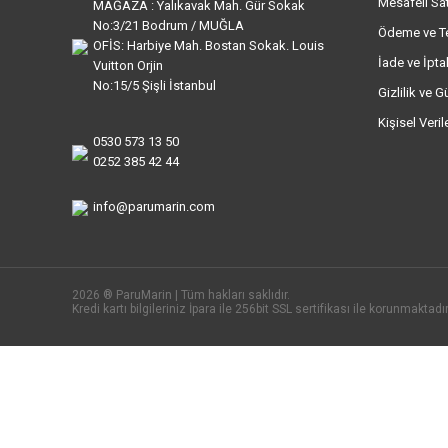
Mesafeli Sa
MAĞAZA : Yalıkavak Mah. Gür Sokak
No:3/21 Bodrum / MUĞLA
Ödeme ve T
OFİS: Harbiye Mah. Bostan Sokak. Louis
İade ve İptal
Vuitton Orjin
No:15/5 Şişli İstanbul
Gizlilik ve G
Kişisel Veri
0530 573 13 50
0252 385 42 44
info@parumarin.com
2026 ® ParuMarin | Tüm hakları saklıdır.
Kredi kartı bilgileriniz İpara ile 256bit SSL sertifikası ile korunmaktadır