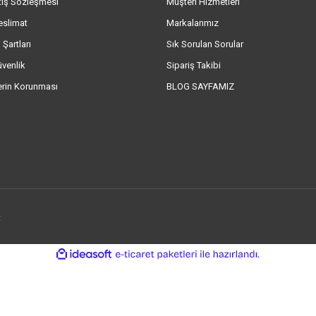
tış Sözleşmesi
Müşteri Hizmetleri
eslimat
Markalarımız
 Şartları
Sık Sorulan Sorular
üvenlik
Sipariş Takibi
lerin Korunması
BLOG SAYFAMIZ
.
ile
ideasoft
e-
hazırlandı.
ticaret
paketleri