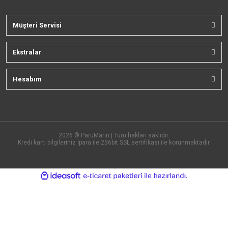
Müşteri Servisi
Ekstralar
Hesabım
2026 ® ParuMarin | Tüm hakları saklıdır.
Kredi kartı bilgileriniz İpara ile 256bit SSL sertifikası ile korunmaktadır.
ile
ideasoft
e-
hazırlandı.
ticaret
paketleri