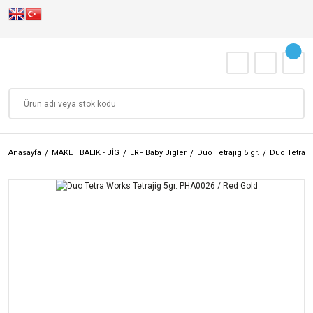
Anasayfa
MAKET BALIK - JİG
LRF Baby Jigler
Duo Tetrajig 5 gr.
Duo Tetra W