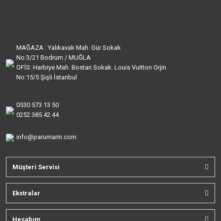
MAĞAZA : Yalıkavak Mah. Gür Sokak
No:3/21 Bodrum / MUĞLA
OFİS: Harbiye Mah. Bostan Sokak. Louis Vuitton Orjin
No:15/5 Şişli İstanbul
0530 573 13 50
0252 385 42 44
info@parumarin.com
Müşteri Servisi
Ekstralar
Hesabım