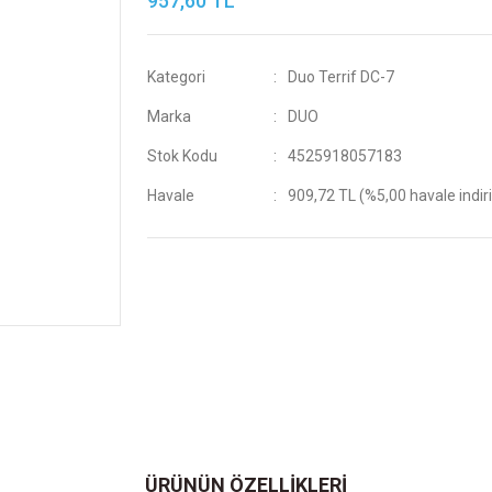
957,60 TL
Kategori
Duo Terrif DC-7
Marka
DUO
Stok Kodu
4525918057183
Havale
909,72 TL (%5,00 havale indir
ÜRÜNÜN ÖZELLİKLERİ