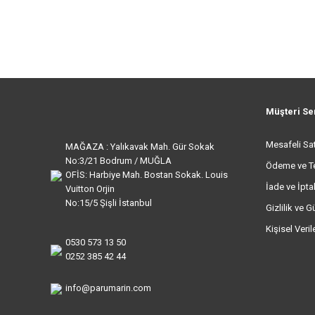
Müşteri Se
Mesafeli Sa
MAĞAZA : Yalıkavak Mah. Gür Sokak
No:3/21 Bodrum / MUĞLA
Ödeme ve T
OFİS: Harbiye Mah. Bostan Sokak. Louis
İade ve İptal
Vuitton Orjin
No:15/5 Şişli İstanbul
Gizlilik ve G
Kişisel Veri
0530 573 13 50
0252 385 42 44
info@parumarin.com