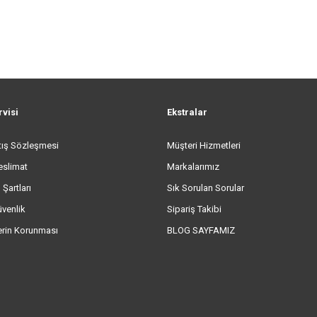
rvisi
Ekstralar
tış Sözleşmesi
Müşteri Hizmetleri
eslimat
Markalarımız
 Şartları
Sık Sorulan Sorular
üvenlik
Sipariş Takibi
lerin Korunması
BLOG SAYFAMIZ