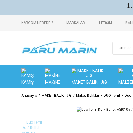
1
KARGOM NEREDE ?
MARKALAR
İLETİŞİM
BANK
KAMIŞ
MAKİNE
MAKET BALIK - JİG
MALZE
Anasayfa
MAKET BALIK - JİG
Maket Balıklar
DUO Terrif
Duo T