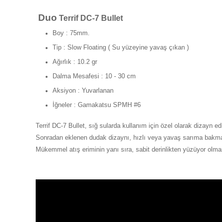
Duo
Terrif DC-7 Bullet
Boy : 75mm.
Tip :
Slow Floating ( Su yüzeyine yavaş çıkan )
Ağırlık : 10.2 gr
Dalma Mesafesi : 10 - 30 cm
Aksiyon : Yuvarlanan
İğneler : Gamakatsu SPMH #6
Terrif DC-7 Bullet, sığ sularda kullanım için özel olarak dizayn edi
Sonradan eklenen dudak dizaynı, hızlı veya yavaş sarıma bakmaz
Mükemmel atış eriminin yanı sıra, sabit derinlikten yüzüyor olma