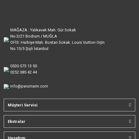
MAĞAZA : Yalıkavak Mah. Gür Sokak
No:3/21 Bodrum / MUĞLA
OFİS: Harbiye Mah. Bostan Sokak. Louis Vuitton Orjin
No:15/5 Şişli İstanbul
0530 573 13 50
0252 385 42 44
info@parumarin.com
Müşteri Servisi
Ekstralar
Hesabım