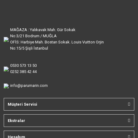
MAĞAZA : Yalıkavak Mah. Gür Sokak
No:3/21 Bodrum / MUĞLA
OFİS: Harbiye Mah. Bostan Sokak. Louis Vuitton Orjin
No:15/5 Şişli İstanbul
0530 573 13 50
0252 385 42 44
info@parumarin.com
Müşteri Servisi
Ekstralar
Hesabım